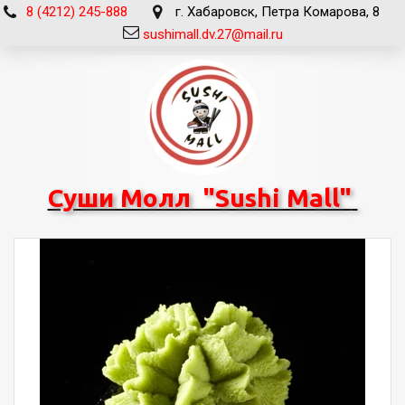
8 (4212) 245-888
г. Хабаровск
,
Петра Комарова, 8
sushimall.dv.27@mail.ru
Суши Молл "Sushi Mall"